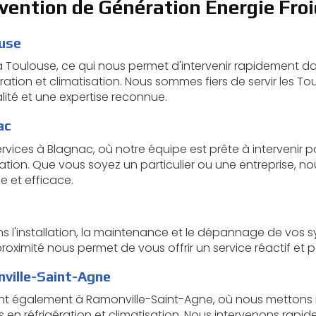
rvention de Génération Énergie Froi
ouse
 Toulouse, ce qui nous permet d'intervenir rapidement dan
ration et climatisation. Nous sommes fiers de servir les T
lité et une expertise reconnue.
ac
vices à Blagnac, où notre équipe est prête à intervenir p
sation. Que vous soyez un particulier ou une entreprise, 
e et efficace.
s l'installation, la maintenance et le dépannage de vos s
proximité nous permet de vous offrir un service réactif et 
nville-Saint-Agne
ent également à Ramonville-Saint-Agne, où nous mettons 
s en réfrigération et climatisation. Nous intervenons rapi