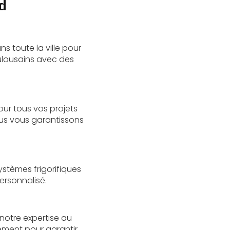
d
s toute la ville pour
oulousains avec des
our tous vos projets
nous vous garantissons
ystèmes frigorifiques
personnalisé.
notre expertise au
dement pour garantir