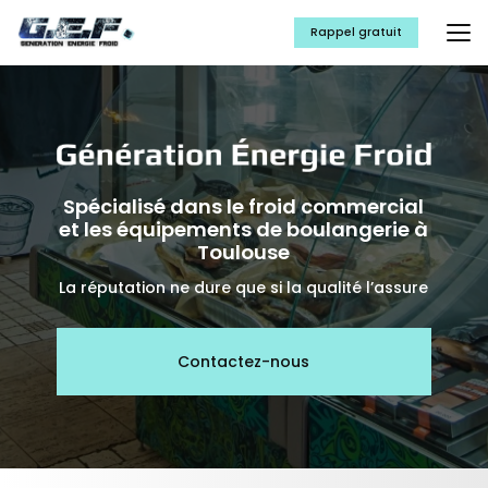
Aller
au
Rappel gratuit
contenu
principal
Spécialisé dans le froid commercial
et les équipements de boulangerie à
Toulouse
La réputation ne dure que si la qualité l’assure
Contactez-nous