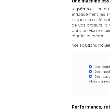
Une machine esse
Le
pétrin
est au cœur
efficacement les 
proposons différen
de vos produits, à 
pain, de viennoiser
régulier et précis.
Nos solutions incluen
Des pétri
Des machi
Des cuve
kilogrammes
Performance, rob