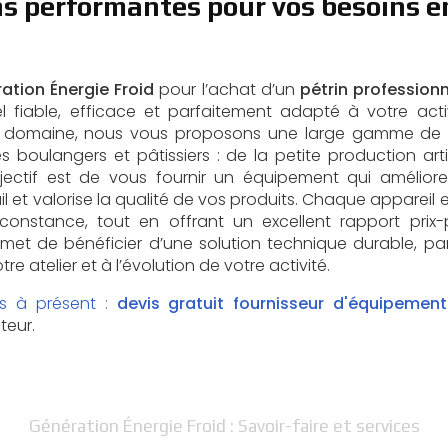
ns performantes pour vos besoins e
ation Énergie Froid
pour l’achat d’un
pétrin profession
el fiable, efficace et parfaitement adapté à votre acti
e domaine, nous vous proposons une large gamme de
s boulangers et pâtissiers : de la petite production ar
jectif est de vous fournir un équipement qui améliore 
il et valorise la qualité de vos produits. Chaque appareil 
constance, tout en offrant un excellent rapport prix
et de bénéficier d’une solution technique durable, p
e atelier et à l’évolution de votre activité.
s à présent :
devis gratuit
fournisseur d'équipemen
teur.
Génération Énergie Froid : Savoir-faire et services