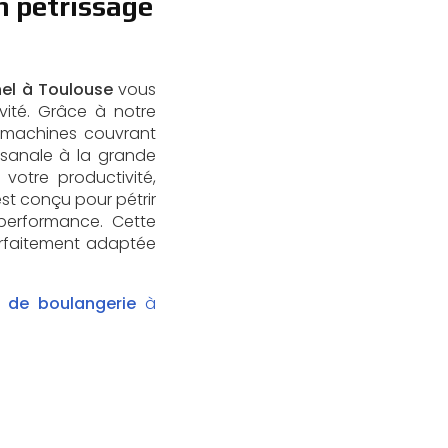
n pétrissage
nel à Toulouse
vous
vité. Grâce à notre
 machines couvrant
tisanale à la grande
votre productivité,
est conçu pour pétrir
-performance. Cette
arfaitement adaptée
t de boulangerie
à