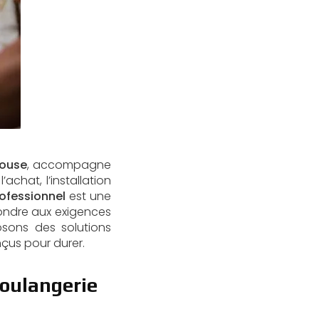
louse
, accompagne
achat, l’installation
rofessionnel
est une
épondre aux exigences
osons des solutions
çus pour durer.
boulangerie