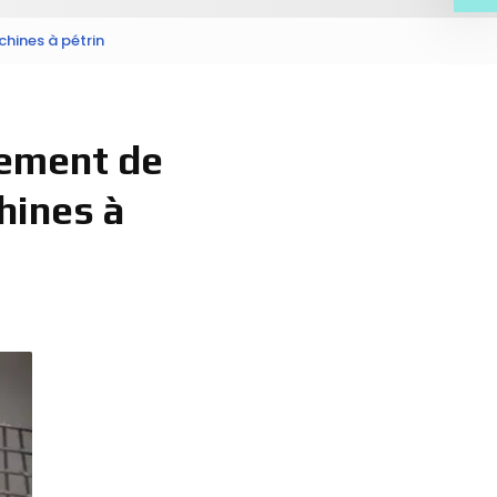
hines à pétrin
pement de
hines à