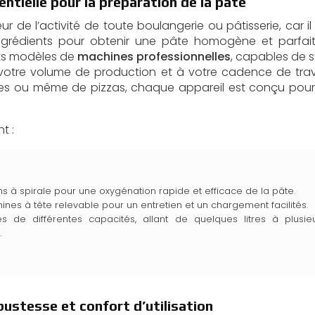
ntielle pour la préparation de la pâte
 de l’activité de toute boulangerie ou pâtisserie, car il
ingrédients pour obtenir une pâte homogène et parfai
ts modèles de
machines professionnelles
, capables de s
votre volume de production et à votre cadence de travai
ies ou même de pizzas, chaque appareil est conçu pour 
t :
ns à spirale pour une oxygénation rapide et efficace de la pâte.
nes à tête relevable pour un entretien et un chargement facilités.
s de différentes capacités, allant de quelques litres à plusie
.
ustesse et confort d’utilisation