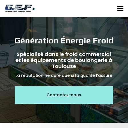
Aller
au
contenu
principal
Spécialisé dans le froid commercial
et les équipements de boulangerie à
Toulouse
La réputation ne dure que si la qualité l’assure
Contactez-nous