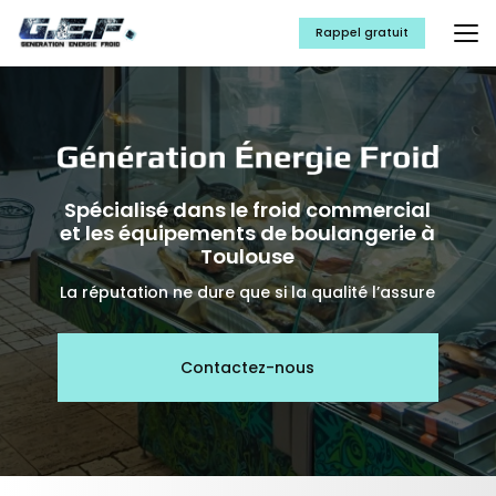
Aller
au
Rappel gratuit
contenu
principal
Spécialisé dans le froid commercial
et les équipements de boulangerie à
Toulouse
La réputation ne dure que si la qualité l’assure
Contactez-nous