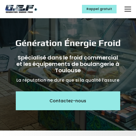
Aller
au
Rappel gratuit
contenu
principal
Spécialisé dans le froid commercial
et les équipements de boulangerie à
Toulouse
La réputation ne dure que si la qualité l’assure
Contactez-nous