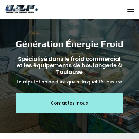
Aller
au
contenu
principal
Spécialisé dans le froid commercial
et les équipements de boulangerie à
Toulouse
La réputation ne dure que si la qualité l’assure
Contactez-nous