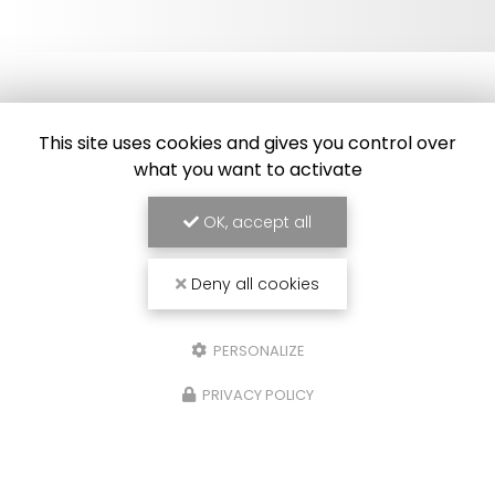
This site uses cookies and gives you control over
what you want to activate
Frigoriste à Toulouse
OK, accept all
7 Impasse des Abricotiers
31410 Capens
Deny all cookies
SAV :
06 84 42 67 43
Bureau :
09 54 95 37 34
PERSONALIZE
Bureau :
Lundi au vendredi : 8h30 - 17h30
PRIVACY POLICY