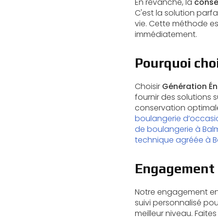
En revanche, la
conse
C'est la solution parf
vie. Cette méthode es
immédiatement.
Pourquoi choi
Choisir
Génération Én
fournir des solutions 
conservation optimale 
boulangerie d’occasio
de boulangerie à Bal
technique agréée à 
Engagement c
Notre engagement enver
suivi personnalisé po
meilleur niveau. Fai