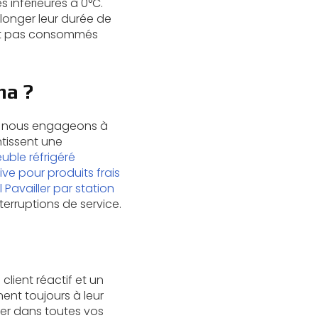
 inférieures à 0°C.
olonger leur durée de
ront pas consommés
ma ?
s nous engageons à
tissent une
uble réfrigéré
tive pour produits frais
Pavailler par station
terruptions de service.
lient réactif et un
ent toujours à leur
er dans toutes vos