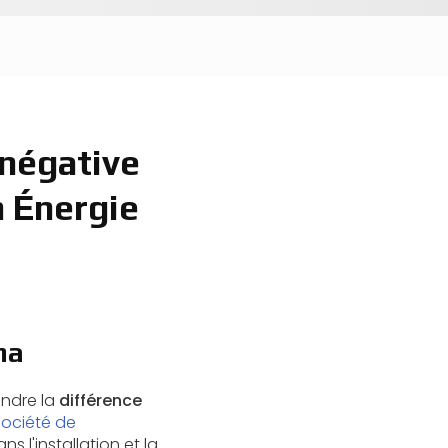
 négative
n Énergie
ma
endre la
différence
Société de
s l'installation et la