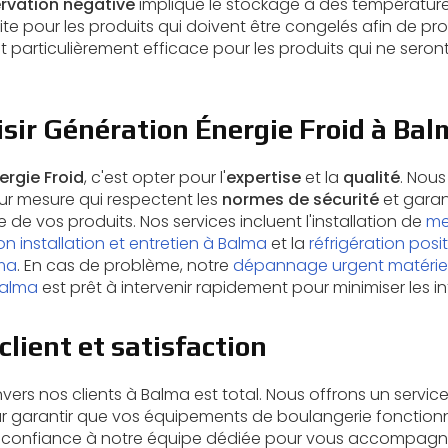
rvation négative
implique le stockage à des températures
aite pour les produits qui doivent être congelés afin de pr
t particulièrement efficace pour les produits qui ne se
sir Génération Énergie Froid à Bal
ergie Froid
, c'est opter pour l'
expertise
et la
qualité
. Nou
sur mesure qui respectent les
normes de sécurité
et garan
de vos produits. Nos services incluent l'installation de
me
n installation et entretien à Balma
et la
réfrigération posi
ma
. En cas de problème, notre
dépannage urgent matériel 
Balma
est prêt à intervenir rapidement pour minimiser les in
lient et satisfaction
s nos clients à Balma est total. Nous offrons un service c
ur garantir que vos équipements de boulangerie fonctionn
tes confiance à notre équipe dédiée pour vous accompagn