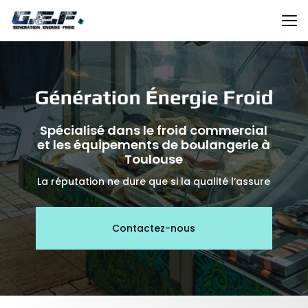
Aller
au
contenu
principal
Spécialisé dans le froid commercial
et les équipements de boulangerie à
Toulouse
La réputation ne dure que si la qualité l’assure
Contactez-nous