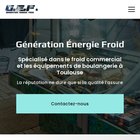
Aller
au
contenu
principal
Spécialisé dans le froid commercial
et les équipements de boulangerie à
Toulouse
La réputation ne dure que si la qualité l’assure
Contactez-nous