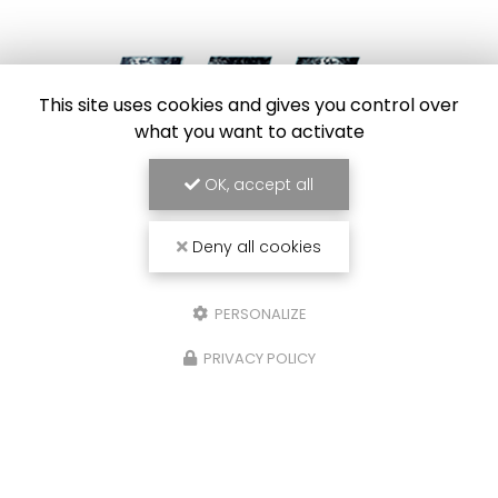
This site uses cookies and gives you control over
what you want to activate
Frigoriste à Toulouse
OK, accept all
7 Impasse des Abricotiers
31410 Capens
Deny all cookies
SAV :
06 84 42 67 43
Bureau :
09 54 95 37 34
Bureau :
PERSONALIZE
Lundi au vendredi : 8h30 - 17h30
PRIVACY POLICY
Envoyez un message