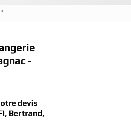
id
langerie
agnac -
otre devis
FI, Bertrand,