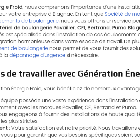
gie Froid
, nous comprenons l'importance d'une installati
our votre entreprise à Blagnac. En tant que
Société de ma
pements de boulangerie
, nous vous offrons un service pe
tériel de boulangerie Pavailler, CFI, Bertrand, Puma Bla
 est spécialisée dans l'installation de ces équipements 
gration harmonieuse dans votre espace de travail. De plus
ment de boulangerie
nous permet de vous fournir des solu
 à la
dépannage d'urgence
si nécessaire.
 de travailler avec Génération Éne
tion Énergie Froid, vous bénéficiez de nombreux avantage
e équipe possède une vaste expérience dans l'installatio
mment avec les marques Pavailler, CFI, Bertrand et Puma.
ous engageons à fournir des installations de haute quali
es plus strictes.
ent
: Votre satisfaction est notre priorité. Nous travaillons 
vous pour garantir que vos besoins spécifiques soient sat