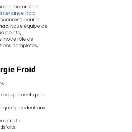
on de matériel de
intenance froid
rsonnalisé pour le
gnac
. Notre équipe de
de pointe,
, notre rôle de
tions complètes,
rgie Froid
s :
n d'équipements pour
té qui répondent aux
en étroite
isfaits.