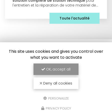
solution complète de station technique
pour
l'entretien et la réparation de votre matériel de…
Toute l'actualité
This site uses cookies and gives you control over
what you want to activate
OK, accept all
Frigoriste à Toulouse
Deny all cookies
7 Impasse des Abricotiers
31410 Capens
SAV :
06 84 42 67 43
PERSONALIZE
Bureau :
09 54 95 37 34
PRIVACY POLICY
Bureau :