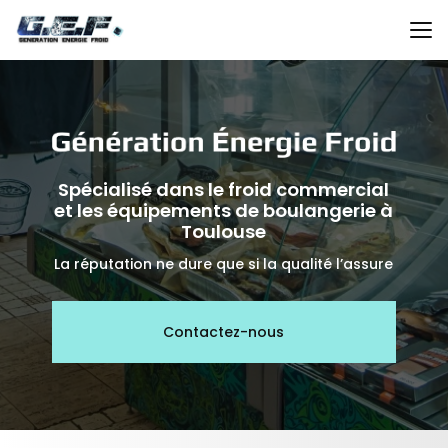
Aller
au
contenu
principal
Spécialisé dans le froid commercial
et les équipements de boulangerie à
Toulouse
La réputation ne dure que si la qualité l’assure
Contactez-nous