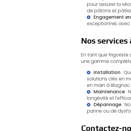
pour assurer la séc
de pâtons et pâtis
Engagement env
exceptionnel, avec 
Nos services 
En tant que frigoriste
une gamme complète 
Installation
: Qu
solutions clés en ma
en main à Blagnac
.
Maintenance
: 
longévité et l'effi
Dépannage
: No
panne ou de dysfo
Contactez-no