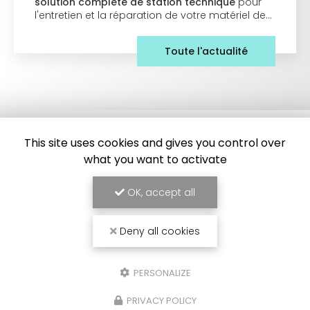
solution complète de station technique
pour
l'entretien et la réparation de votre matériel de…
Toute l'actualité
This site uses cookies and gives you control over
what you want to activate
OK, accept all
Frigoriste à Toulouse
Deny all cookies
7 Impasse des Abricotiers
31410 Capens
SAV :
06 84 42 67 43
PERSONALIZE
Bureau :
09 54 95 37 34
PRIVACY POLICY
Bureau :