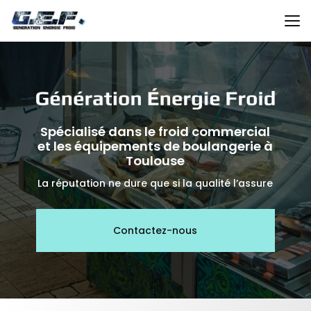
Aller
au
contenu
principal
Spécialisé dans le froid commercial
et les équipements de boulangerie à
Toulouse
La réputation ne dure que si la qualité l’assure
Contactez-nous