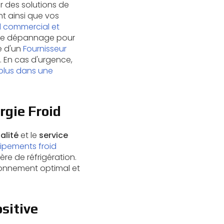
r des solutions de
nt ainsi que vos
d commercial et
 de dépannage pour
e d'un
Fournisseur
 En cas d'urgence,
plus dans une
rgie Froid
alité
et le
service
uipements froid
re de réfrigération.
tionnement optimal et
sitive