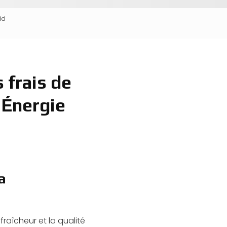
id
 frais de
 Énergie
a
raîcheur et la qualité