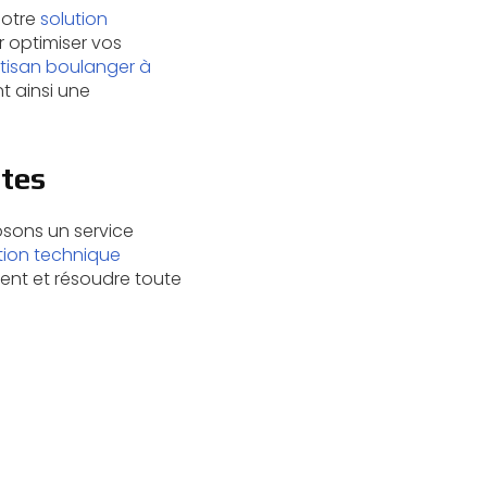
notre
solution
r optimiser vos
rtisan boulanger à
t ainsi une
ntes
osons un service
ation technique
ment et résoudre toute