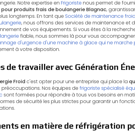
ngerie. Notre expertise en
Frigoriste
nous permet de fourni
e pour produits frais de boulangerie Blagnac
, garantissa
 plus longtemps. En tant que
Société de maintenance froi
ulangerie
, nous offrons des services de maintenance et
onnement de vos équipements. Si vous êtes à la recherch
langerie
fiable, nous sommes là pour vous accompagner.
nnage d'urgence d'une machine à glace qui ne marche 
ement à votre disposition.
 de travailler avec Génération Éne
ergie Froid
c'est opter pour une entreprise qui place la
qu
 préoccupations. Nos équipes de
frigoriste spécialisé éq
c
sont formées pour répondre à tous vos besoins en matiè
ormes de sécurité les plus strictes pour garantir un fonc
ations.
nts en matière de réfrigération po