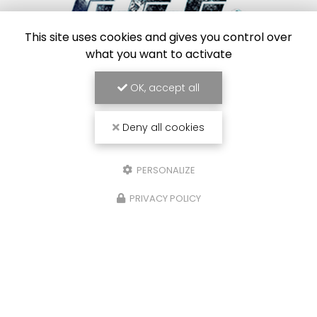
This site uses cookies and gives you control over
what you want to activate
Frigoriste à Toulouse
7 Impasse des Abricotiers
OK, accept all
31410 Capens
SAV :
06 84 42 67 43
Deny all cookies
Bureau :
09 54 95 37 34
Bureau :
Lundi au vendredi : 8h30 - 17h30
PERSONALIZE
PRIVACY POLICY
Envoyez un message
Prénom