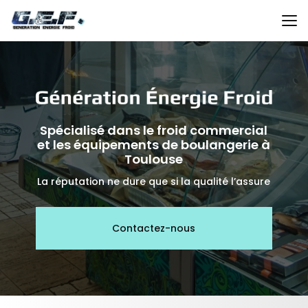
Aller
au
contenu
principal
Spécialisé dans le froid commercial
et les équipements de boulangerie à
Toulouse
La réputation ne dure que si la qualité l’assure
Contactez-nous