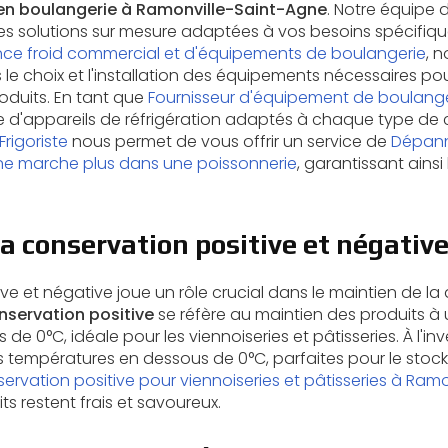
 en boulangerie à Ramonville-Saint-Agne
. Notre équipe d
des solutions sur mesure adaptées à vos besoins spécifiqu
ce froid commercial et d'équipements de boulangerie
, 
choix et l'installation des équipements nécessaires pour
roduits. En tant que
Fournisseur d'équipement de boulange
'appareils de réfrigération adaptés à chaque type de c
Frigoriste
nous permet de vous offrir un service de
Dépann
ne marche plus dans une poissonnerie
, garantissant ainsi
a conservation positive et négativ
ve et négative joue un rôle crucial dans le maintien de la 
nservation positive
se réfère au maintien des produits à
e 0°C, idéale pour les viennoiseries et pâtisseries. À l'inv
 températures en dessous de 0°C, parfaites pour le stoc
servation positive pour viennoiseries et pâtisseries à Ram
s restent frais et savoureux.