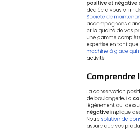
positive et négative
dédiée à vous offrir 
Société de maintenan
accompagnons dans le 
et la qualité de vos p
une gamme complète d
expertise en tant que
machine à glace qui 
activité.
Comprendre l
La conservation positi
de boulangerie. La
co
légèrement au-dessus d
négative
implique des
Notre
solution de con
assure que vos produit