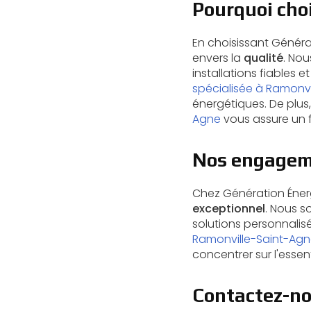
Pourquoi choi
En choisissant Généra
envers la
qualité
. Nou
installations fiables e
spécialisée à Ramonv
énergétiques. De plus
Agne
vous assure un 
Nos engageme
Chez Génération Énerg
exceptionnel
. Nous s
solutions personnalis
Ramonville-Saint-Ag
concentrer sur l'essent
Contactez-no