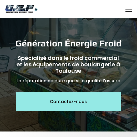
Aller
au
contenu
principal
Spécialisé dans le froid commercial
et les équipements de boulangerie à
Toulouse
La réputation ne dure que si la qualité l’assure
Contactez-nous