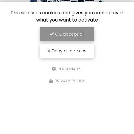
This site uses cookies and gives you control over
what you want to activate
Frigoriste à Toulouse
7 Impasse des Abricotiers
OK, accept all
31410 Capens
SAV :
06 84 42 67 43
Deny all cookies
Bureau :
09 54 95 37 34
Bureau :
Lundi au vendredi : 8h30 - 17h30
PERSONALIZE
PRIVACY POLICY
Envoyez un message
Prénom
Il reste
44
caractère(s)