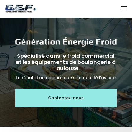
Aller
au
contenu
principal
Spécialisé dans le froid commercial
et les équipements de boulangerie à
Toulouse
La réputation ne dure que si la qualité l’assure
Contactez-nous