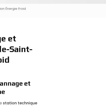
ion Énergie Froid
e et
e-Saint-
oid
pannage et
ne
de
station technique