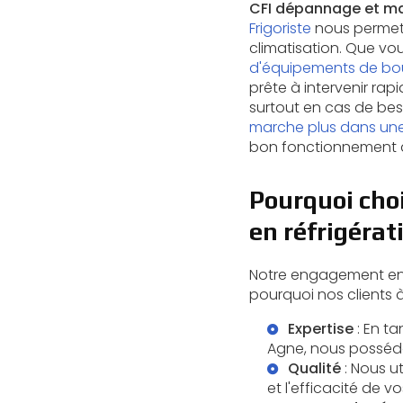
CFI dépannage et ma
Frigoriste
nous permet 
climatisation. Que vo
d'équipements de bo
prête à intervenir ra
surtout en cas de be
marche plus dans une
bon fonctionnement de
Pourquoi choi
en réfrigérat
Notre engagement env
pourquoi nos clients 
Expertise
: En t
Agne
, nous posséd
Qualité
: Nous u
et l'efficacité de vo