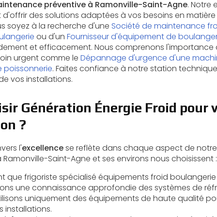
intenance préventive à Ramonville-Saint-Agne
. Notre 
d'offrir des solutions adaptées à vos besoins en matière 
us soyez à la recherche d'une
Société de maintenance fro
ulangerie
ou d'un
Fournisseur d'équipement de boulanger
pidement et efficacement. Nous comprenons l'importance d'
soin urgent comme le
Dépannage d'urgence d'une machin
 poissonnerie
. Faites confiance à notre station technique 
 vos installations.
sir Génération Énergie Froid pour 
ion ?
ers l'
excellence
se reflète dans chaque aspect de notre 
à Ramonville-Saint-Agne et ses environs nous choisissent :
ant que
frigoriste spécialisé équipements froid boulangerie
ons une connaissance approfondie des systèmes de réfr
tilisons uniquement des équipements de haute qualité pour
s installations.