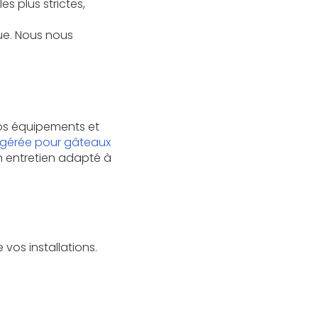
es plus strictes,
lue. Nous nous
vos équipements et
éfrigérée pour gâteaux
'un entretien adapté à
vos installations.