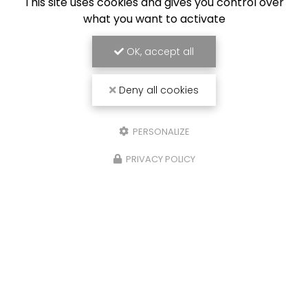
This site uses cookies and gives you control over
what you want to activate
OK, accept all
Deny all cookies
PERSONALIZE
Frigoriste à Toulouse
PRIVACY POLICY
7 Impasse des Abricotiers
31410 Capens
SAV :
06 84 42 67 43
Bureau :
09 54 95 37 34
Bureau :
Lundi au vendredi : 8h30 - 17h30