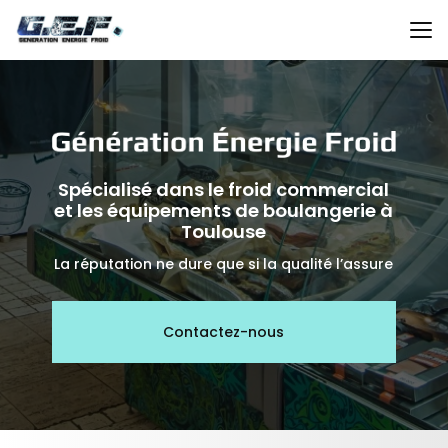
Aller
au
contenu
principal
Spécialisé dans le froid commercial
et les équipements de boulangerie à
Toulouse
La réputation ne dure que si la qualité l’assure
Contactez-nous