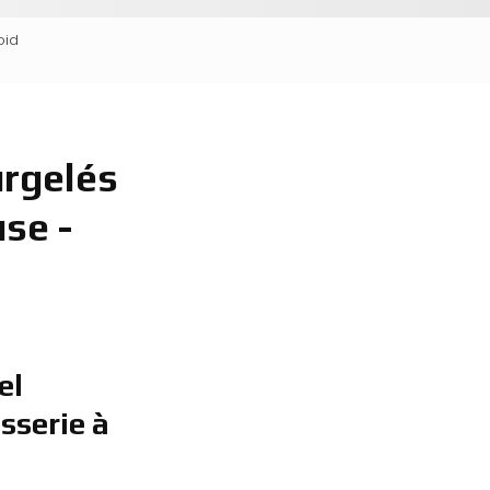
oid
urgelés
se -
el
sserie à