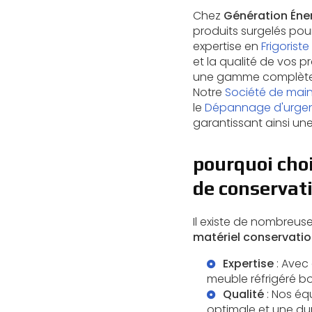
Chez
Génération Éner
produits surgelés pour
expertise en
Frigoriste
et la qualité de vos p
une gamme complète d
Notre
Société de mai
le
Dépannage d'urgenc
garantissant ainsi une
pourquoi choi
de conservati
Il existe de nombreus
matériel conservatio
Expertise
: Avec
meuble réfrigéré bo
Qualité
: Nos éq
optimale et une dur