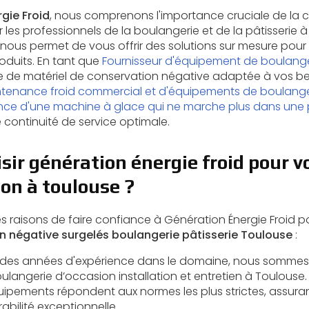
gie Froid
, nous comprenons l'importance cruciale de la 
 les professionnels de la boulangerie et de la pâtisserie 
nous permet de vous offrir des solutions sur mesure pour g
roduits. En tant que
Fournisseur d'équipement de boulange
e matériel de conservation négative adaptée à vos bes
ntenance froid commercial et d'équipements de boulange
e d'une machine à glace qui ne marche plus dans une 
 continuité de service optimale.
sir génération énergie froid pour v
on à toulouse ?
es raisons de faire confiance à Génération Énergie Froid 
n négative surgelés boulangerie pâtisserie Toulouse
:
 des années d'expérience dans le domaine, nous sommes 
ulangerie d’occasion installation et entretien à Toulouse
.
uipements répondent aux normes les plus strictes, assur
abilité exceptionnelle.