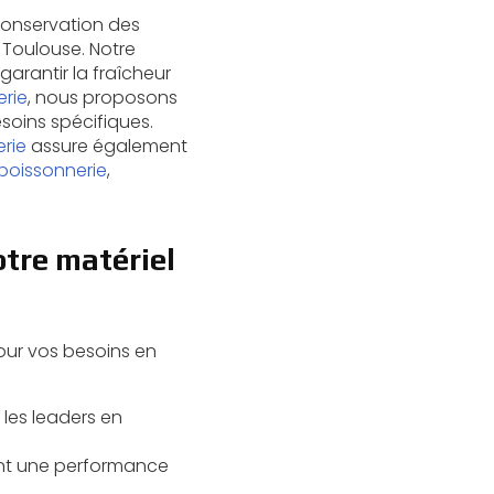
conservation des
à Toulouse. Notre
arantir la fraîcheur
rie
, nous proposons
oins spécifiques.
rie
assure également
poissonnerie
,
otre matériel
pour vos besoins en
les leaders en
ant une performance