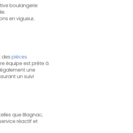
ative boulangerie
le.
ons en vigueur,
t des
pièces
tre équipe est prête à
s également une
ssurant un suivi
elles que Blagnac,
ervice réactif et