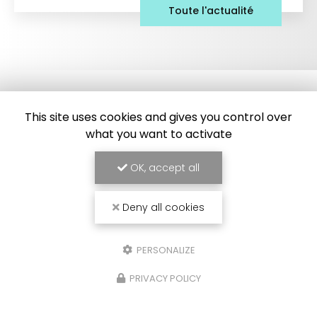
Toute l'actualité
This site uses cookies and gives you control over
what you want to activate
OK, accept all
Frigoriste à Toulouse
7 Impasse des Abricotiers
Deny all cookies
31410 Capens
SAV :
06 84 42 67 43
Bureau :
09 54 95 37 34
PERSONALIZE
Bureau :
PRIVACY POLICY
Lundi au vendredi : 8h30 - 17h30