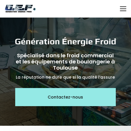
Aller
au
contenu
principal
Spécialisé dans le froid commercial
et les équipements de boulangerie à
Toulouse
La réputation ne dure que si la qualité l’assure
Contactez-nous