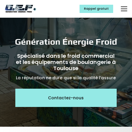
Aller
au
Rappel gratuit
contenu
principal
Spécialisé dans le froid commercial
et les équipements de boulangerie à
Toulouse
La réputation ne dure que si la qualité l’assure
Contactez-nous