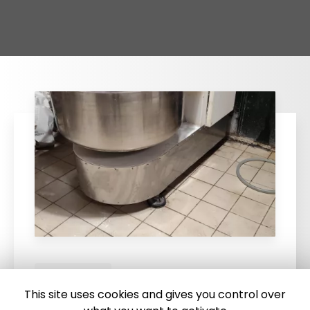
/12/2025
13
This site uses cookies and gives you control over
etien d'équipement et du matériel
Nou