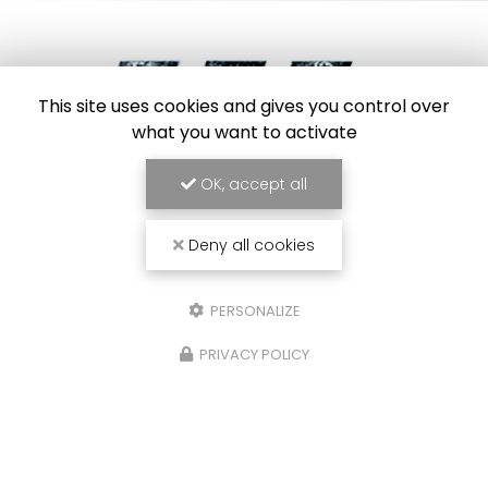
This site uses cookies and gives you control over
what you want to activate
Frigoriste à Toulouse
OK, accept all
7 Impasse des Abricotiers
31410 Capens
Deny all cookies
SAV :
06 84 42 67 43
Bureau :
09 54 95 37 34
Bureau :
PERSONALIZE
Lundi au vendredi : 8h30 - 17h30
PRIVACY POLICY
Envoyez un message