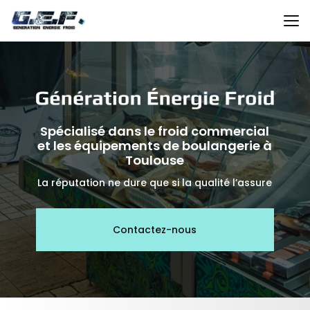
Aller
au
contenu
principal
Spécialisé dans le froid commercial
et les équipements de boulangerie à
Toulouse
La réputation ne dure que si la qualité l’assure
Contactez-nous