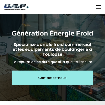
Aller
au
contenu
principal
Spécialisé dans le froid commercial
et les équipements de boulangerie à
Toulouse
La réputation ne dure que si la qualité l’assure
Contactez-nous