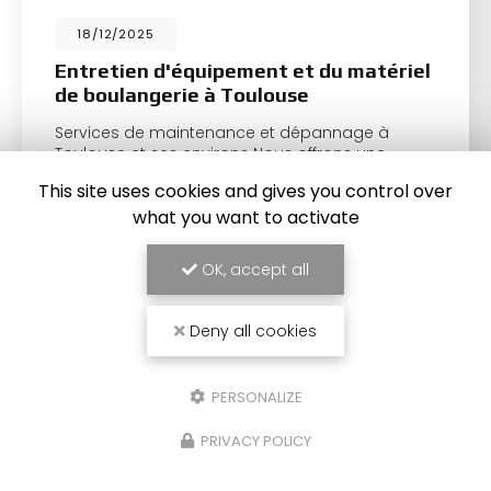
18/12/2025
Entretien d'équipement et du matériel
de boulangerie à Toulouse
Services de maintenance et dépannage à
Toulouse et ses environs Nous offrons une
solution complète de station technique
pour
This site uses cookies and gives you control over
l'entretien et la réparation de votre matériel de…
what you want to activate
Toute l'actualité
OK, accept all
Deny all cookies
PERSONALIZE
PRIVACY POLICY