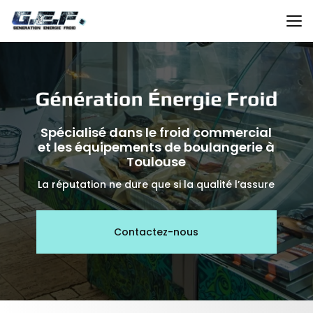
Aller
au
contenu
principal
Spécialisé dans le froid commercial
et les équipements de boulangerie à
Toulouse
La réputation ne dure que si la qualité l’assure
Contactez-nous