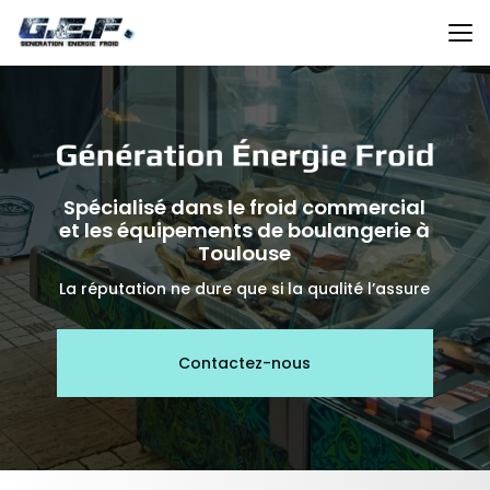
Aller
au
contenu
principal
Spécialisé dans le froid commercial
et les équipements de boulangerie à
Toulouse
La réputation ne dure que si la qualité l’assure
Contactez-nous