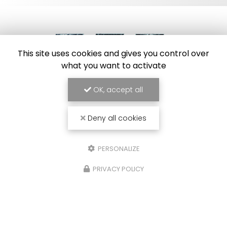
This site uses cookies and gives you control over
what you want to activate
Frigoriste à Toulouse
OK, accept all
7 Impasse des Abricotiers
31410 Capens
Deny all cookies
SAV :
06 84 42 67 43
Bureau :
09 54 95 37 34
PERSONALIZE
Bureau :
Lundi au vendredi : 8h30 - 17h30
PRIVACY POLICY
Envoyez un message