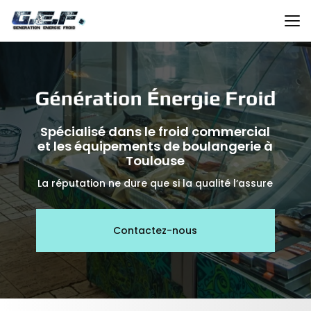
Aller
au
contenu
principal
Spécialisé dans le froid commercial
et les équipements de boulangerie à
Toulouse
La réputation ne dure que si la qualité l’assure
Contactez-nous