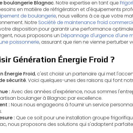
 de boulangerie Blagnac
. Notre expertise en tant que
Frigor
esoins en matière de réfrigération et d'équipements profe
uipement de boulangerie
, nous veillons à ce que votre mat
ionnement. Notre
Société de maintenance froid commerci
votre disposition pour garantir une performance optimale 
rgent, nous proposons un
Dépannage d'urgence d'une m
une poissonnerie
, assurant que rien ne vienne perturber vo
sir Génération Énergie Froid ?
n Énergie Froid
, c'est choisir un partenaire qui met l'accen
de sécurité
. Voici quelques-unes des raisons qui font no
nue :
Avec des années d'expérience, nous sommes l'
entrep
 artisan boulanger à Blagnac
par excellence.
nt :
Nous nous engageons à fournir un service personnal
.
esure :
Que ce soit pour une
installation groupe frigorifiqu
nac
, nous proposons des solutions qui s'adaptent parfait