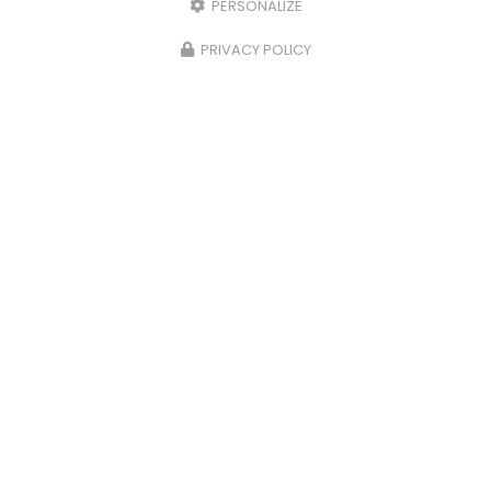
PERSONALIZE
SAV :
06 84 42 67 43
PRIVACY POLICY
Bureau :
09 54 95 37 34
Bureau :
Lundi au vendredi : 8h30 - 17h30
Envoyez un message
Prénom
Il reste
44
caractère(s)
Nom
Il reste
44
caractère(s)
Email