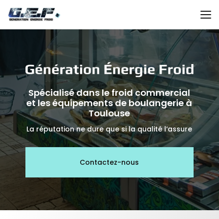
Aller
au
contenu
principal
Spécialisé dans le froid commercial
et les équipements de boulangerie à
Toulouse
La réputation ne dure que si la qualité l’assure
Contactez-nous