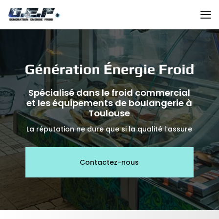
Aller
au
contenu
principal
Spécialisé dans le froid commercial
et les équipements de boulangerie à
Toulouse
La réputation ne dure que si la qualité l’assure
Contactez-nous