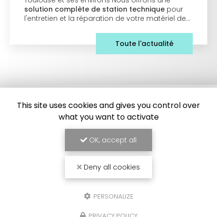
Toulouse et ses environs Nous offrons une
solution complète de station technique
pour
l'entretien et la réparation de votre matériel de…
Toute l'actualité
This site uses cookies and gives you control over
what you want to activate
OK, accept all
Frigoriste à Toulouse
Deny all cookies
7 Impasse des Abricotiers
31410 Capens
SAV :
06 84 42 67 43
PERSONALIZE
Bureau :
09 54 95 37 34
PRIVACY POLICY