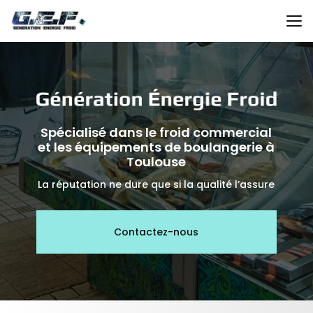
Aller
au
contenu
principal
Spécialisé dans le froid commercial
et les équipements de boulangerie à
Toulouse
La réputation ne dure que si la qualité l’assure
Contactez-nous