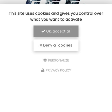
This site uses cookies and gives you control over
what you want to activate
Frigoriste à Toulouse
7 Impasse des Abricotiers
OK, accept all
31410 Capens
SAV :
06 84 42 67 43
Deny all cookies
Bureau :
09 54 95 37 34
Bureau :
Lundi au vendredi : 8h30 - 17h30
PERSONALIZE
PRIVACY POLICY
Envoyez un message
Prénom