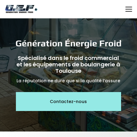
Aller
au
contenu
principal
Spécialisé dans le froid commercial
et les équipements de boulangerie à
Toulouse
La réputation ne dure que si la qualité l’assure
Contactez-nous