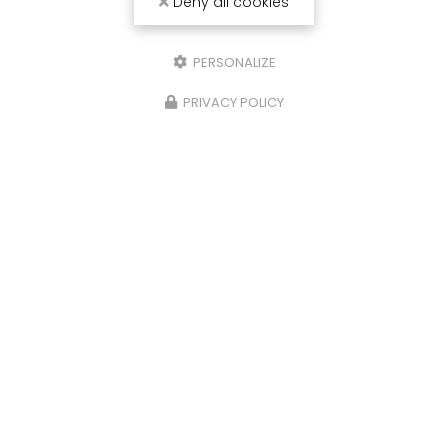
Deny all cookies
PERSONALIZE
Envoyez un message
PRIVACY POLICY
Prénom
Il reste
44
caractère(s)
Nom
Il reste
44
caractère(s)
Email
Téléphone